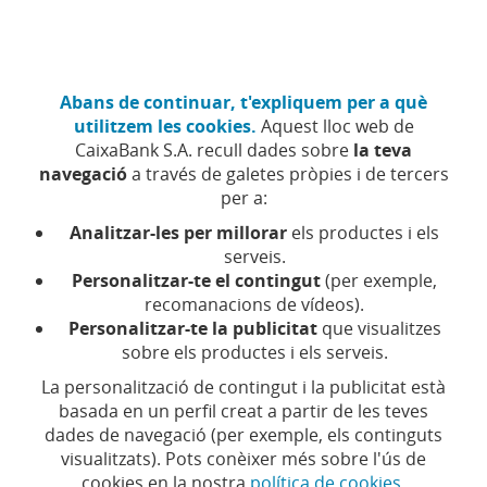
Anar
Particulars
Fes-te client
al
contingut
central
CaixaBank (Anar a Inici)
Abans de continuar, t'expliquem per a què
Menú
Accés
utilitzem les cookies.
Aquest lloc web de
CaixaBank S.A. recull dades sobre
la teva
Hipoteques
navegació
a través de galetes pròpies i de tercers
CaixaBank
per a:
T'ajudem
Analitzar-les per millorar
els productes i els
a
serveis.
Hipoteques CaixaBank
trobar
Personalitzar-te el contingut
(per exemple,
la
recomanacions de vídeos).
hipoteca
Personalitzar-te la publicitat
que visualitzes
T'ajudem a trobar la hipoteca que s'adapta més a les teves
que
sobre els productes i els serveis.
necessitats.
s'adapta
La personalització de contingut i la publicitat està
més
Calcular hipoteca
basada en un perfil creat a partir de les teves
a
dades de navegació (per exemple, els continguts
les
visualitzats). Pots conèixer més sobre l'ús de
teves
cookies en la nostra
política de cookies
.