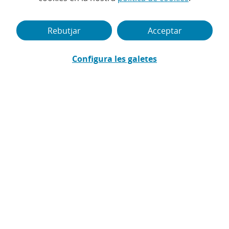
Anar a Quadre Mèdic Adeslas
Rebutjar
Acceptar
Si ets assegurat d’una assegurança de salut
Configura les galetes
1
Adeslas
comercialitzada per CaixaBank, pots
buscar els centres mèdics, professionals de
salut, dentistes, clíniques dentals o urgències
disponibles al nostre quadre mèdic i dental.
Només has de:
Indicar
la província o codi postal de la teva
zona de residència