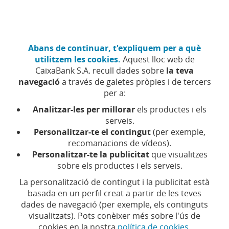
Anar
Particulars
Fes-te client
al
contingut
central
CaixaBank (Anar a Inici)
Abans de continuar, t'expliquem per a què
Menú
Accés
utilitzem les cookies.
Aquest lloc web de
CaixaBank S.A. recull dades sobre
la teva
Quadre mèdic de l’assegurança de salut Adeslas
navegació
a través de galetes pròpies i de tercers
Plena
per a:
Analitzar-les per millorar
els productes i els
serveis.
Personalitzar-te el contingut
(per exemple,
recomanacions de vídeos).
Personalitzar-te la publicitat
que visualitzes
sobre els productes i els serveis.
Quadre mèdic i dental
La personalització de contingut i la publicitat està
basada en un perfil creat a partir de les teves
Adeslas
dades de navegació (per exemple, els continguts
visualitzats). Pots conèixer més sobre l'ús de
cookies en la nostra
política de cookies
.