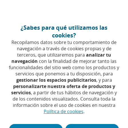
Ir
Particulares
Hazte cliente
al
contenido
central
CaixaBank (Ir a Inicio)
¿Sabes para qué utilizamos las
Menú
Acceso
cookies?
Servicios Digitales Auto
Recopilamos datos sobre tu comportamiento de
navegación a través de cookies propias y de
terceros, que utilizaremos para
analizar tu
navegación
con la finalidad de mejorar tanto las
funcionalidades del sitio web como los productos y
servicios que ponemos a tu disposición, para
gestionar los espacios publicitarios
, y para
personalizarte nuestra oferta de productos y
servicios
, a partir de tus hábitos de navegación y
Seguros de auto
de los contenidos visualizados. Consulta toda la
Servicios digitales de tu seguro de
información sobre el uso de cookies en nuestra
Política de cookies
.
auto