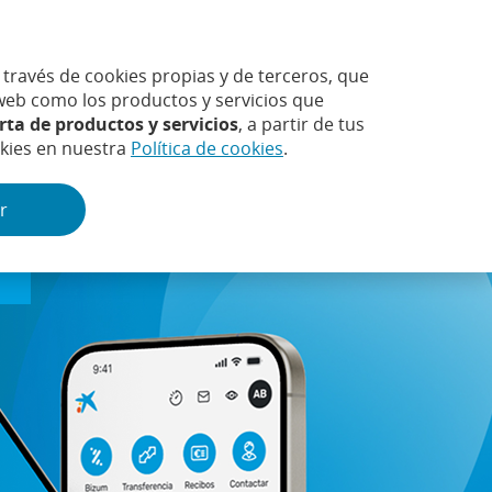
ES
ravés de cookies propias y de terceros, que
tificador
Contraseña
o web como los productos y servicios que
rta de productos y servicios
, a partir de tus
s olvidado tus claves de acceso?
Teclado virtual
okies en nuestra
Política de cookies
.
Buscar
larmas
Más
r