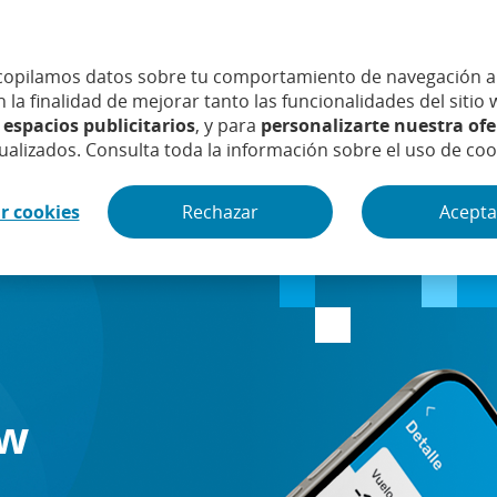
opilamos datos sobre tu comportamiento de navegación a t
Iden
 la finalidad de mejorar tanto las funcionalidades del siti
Hazte cliente
 espacios publicitarios
, y para
personalizarte nuestra ofe
¿Ha
ualizados. Consulta toda la información sobre el uso de co
hipotecas
Ahorro e inversión
Seguros y a
r cookies
Rechazar
Acepta
ow