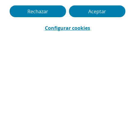
Rechazar
Aceptar
Pedir cita ahora
Configurar cookies
Cuidar de tu salud e higiene bucodental es la
mejor forma de corregir y prevenir
enfermedades o procedimientos complicados.
Programa tus visitas periódicas al dentista con
tu seguro dental.
Pide tu cita cómodamente
Programa tu cita online con rapidez y facilidad.
Con tu seguro dental tienes más de 185
Clínicas Dentales Adeslas, con servicio de
urgencias para que tengas a tu dentista
siempre cerca. Servicio integral, todos los