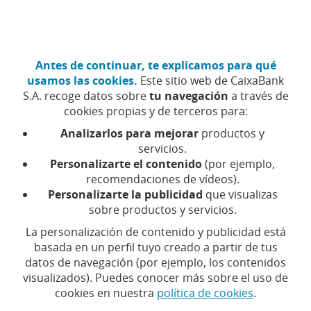
Ir
Particulares
Hazte cliente
al
contenido
central
CaixaBank (Ir a Inicio)
Antes de continuar, te explicamos para qué
Menú
Acceso
usamos las cookies.
Este sitio web de CaixaBank
S.A. recoge datos sobre
tu navegación
a través de
Pedir cita previa en Clínicas Dentales Adeslas
cookies propias y de terceros para:
Analizarlos para mejorar
productos y
servicios.
Personalizarte el contenido
(por ejemplo,
recomendaciones de vídeos).
Personalizarte la publicidad
que visualizas
sobre productos y servicios.
Pedir cita previa en
La personalización de contenido y publicidad está
basada en un perfil tuyo creado a partir de tus
Clínicas Dentales
datos de navegación (por ejemplo, los contenidos
visualizados). Puedes conocer más sobre el uso de
Adeslas
cookies en nuestra
política de cookies
.