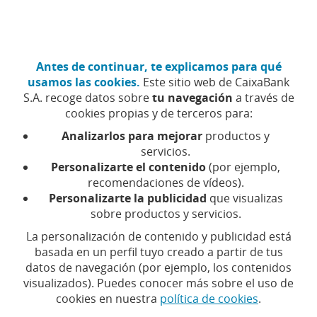
Ir
Particulares
Hazte cliente
al
contenido
central
CaixaBank (Ir a Inicio)
Antes de continuar, te explicamos para qué
Menú
Acceso
usamos las cookies.
Este sitio web de CaixaBank
S.A. recoge datos sobre
tu navegación
a través de
Seguros de moto: claves para contratar el mejor
cookies propias y de terceros para:
Analizarlos para mejorar
productos y
Seguros
servicios.
de
Personalizarte el contenido
(por ejemplo,
moto:
recomendaciones de vídeos).
claves
Personalizarte la publicidad
que visualizas
para
sobre productos y servicios.
Seguros de moto:
contratar
La personalización de contenido y publicidad está
el
claves para
basada en un perfil tuyo creado a partir de tus
mejor
datos de navegación (por ejemplo, los contenidos
Contar
visualizados). Puedes conocer más sobre el uso de
contratar el mejor
con
cookies en nuestra
política de cookies
.
un