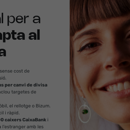
l per a
pta al
da
 sense cost de
ió.
s per canvi de divisa
inclou targetes de
òbil, el rellotge o Bizum.
l i ràpid.
000 caixers CaixaBank
i
a l'estranger amb les