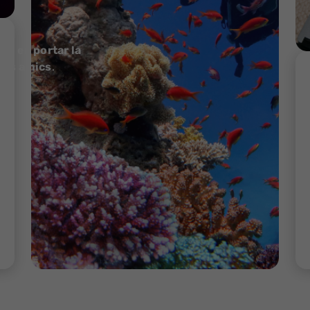
0 € en portar la
teus amics
.