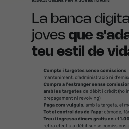
BANCA ONLINE PER A JOVES IMAGIN
La banca digita
joves
que s'ada
teu estil de vi
Compte i targetes sense comissions
,
manteniment, d'administració ni d'emiss
Compra a l'estranger sense comission
amb les targetes
de dèbit i crèdit (no 
prepagament ni revolving).
Paga com vulguis
, amb la targeta, el m
Tot el control des de l'app:
còmode, fàci
Treu i ingressa diners gratis en +11.
retira efectiu a dèbit sense comissions 