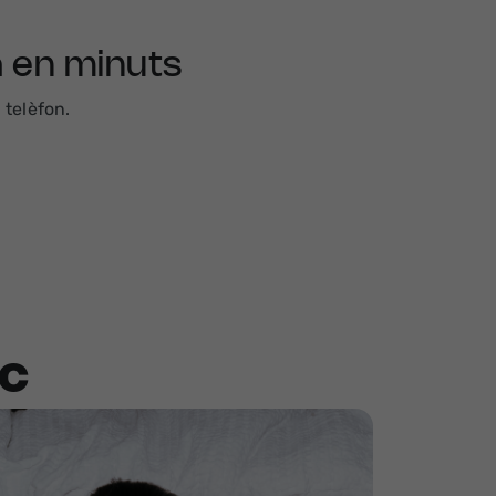
ta en minuts
una finestra nova
 telèfon.
nc