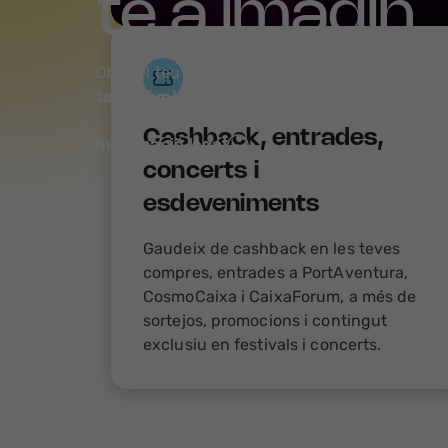
te a imagin
Obre el teu compte imagin i guanya
fins a 25
teva nòmina
i
fins a 500 € en convidar els 
Cashback, entrades,
Informació legal
concerts i
esdeveniments
Gaudeix de cashback en les teves
compres, entrades a PortAventura,
CosmoCaixa i CaixaForum, a més de
sortejos, promocions i contingut
exclusiu en festivals i concerts.