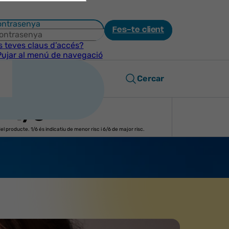
ntrasenya
Fes-te client
s teves claus d’accés?
Pujar al menú de navegació
s
Cercar
1
/6
l producte. 1/6 és indicatiu de menor risc i 6/6 de major risc.