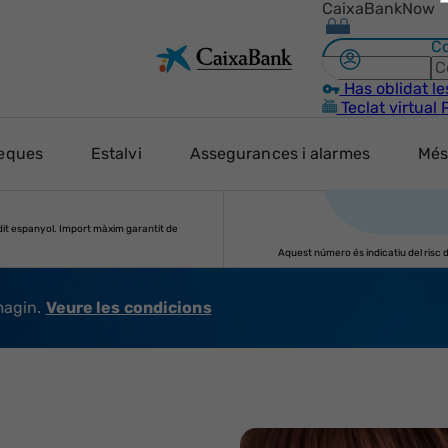
CaixaBankNow
Identificador
Co
Has oblidat le
Teclat virtual
teques
Estalvi
Assegurances i alarmes
Mé
èdit espanyol. Import màxim garantit de
Aquest número és indicatiu del risc de
magin.
Veure les condicions