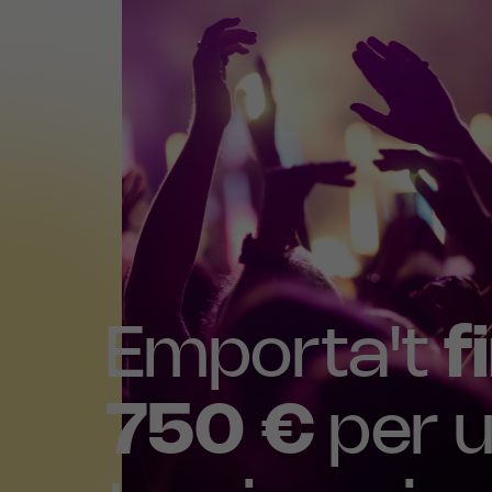
Emporta't
f
750 €
per u