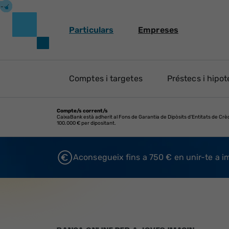
Particulars
Empreses
Comptes i targetes
Préstecs i hipo
Compte/s corrent/s
CaixaBank està adherit al Fons de Garantia de Dipòsits d'Entitats de Cr
100.000 € per dipositant.
Aconsegueix fins a 750 € en unir-te a i