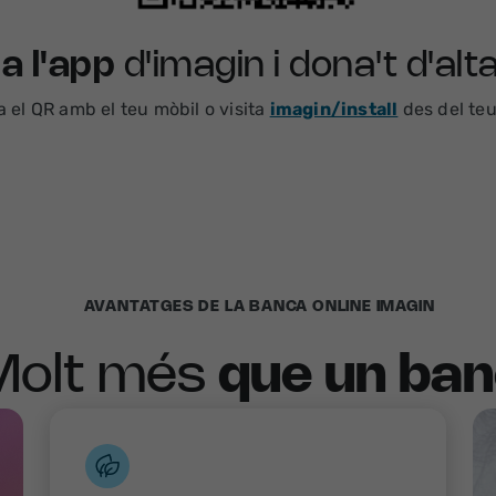
a l'app
d'imagin i dona't d'al
S'obre en 
 el QR amb el teu mòbil o visita
imagin/install
des del teu
AVANTATGES DE LA BANCA ONLINE IMAGIN
Molt més
que un ba