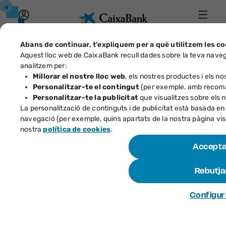
Accés
Menú
Caixa
Abans de continuar, t'expliquem per a què utilitzem les co
Aquest lloc web de CaixaBank recull dades sobre la teva navega
Identificador
analitzem per:
Millorar el nostre lloc web
, els nostres productes i els no
Particulars
Empreses
Has 
Personalitzar-te el contingut
(per exemple, amb recoman
Tecla
Personalitzar-te la publicitat
que visualitzes sobre els 
La personalització de continguts i de publicitat està basada en 
Fes-t
navegació (per exemple, quins apartats de la nostra pàgina visi
S'obre en una finestra nova
nostra
política de cookies
.
Comptes i targetes
Accept
Rebutja
Préstecs i hipoteques
Configur
S'o