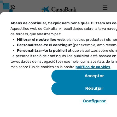
Accés
Menú
Caixa
Abans de continuar, t'expliquem per a què utilitzem les co
Aquest lloc web de CaixaBank recull dades sobre la teva naveg
Identificador
de tercers, que analitzem per:
Millorar el nostre lloc web
, els nostres productes i els no
Particulars
Empreses
Has 
Personalitzar-te el contingut
(per exemple, amb recoman
Tecla
Personalitzar-te la publicitat
que visualitzes sobre els 
La personalització de continguts i de publicitat està basada en u
Fes-t
teves dades de navegació (per exemple, quins apartats de la no
S'o
més sobre l'ús de cookies en la nostra
política de cookies
.
Comptes i targetes
Acceptar
Rebutjar
Préstecs i hipoteques
Configurar
S'obre en 