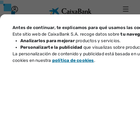
Acceso
Menú
Caix
Antes de continuar, te explicamos para qué usamos las co
Este sitio web de CaixaBank S.A. recoge datos sobre
tu naveg
Identificador
Analizarlos para mejorar
productos y servicios.
Personalizarte la publicidad
que visualizas sobre product
Particulares
Empresas
¿Ha
La personalización de contenido y publicidad está basada en un
Tec
Abre en ventana nue
cookies en nuestra
política de cookies
.
naveg
Haz
Cuentas y tarjetas
Préstamos e hipotecas