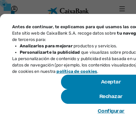
Acceso
Menú
Caix
Antes de continuar, te explicamos para qué usamos las co
Este sitio web de CaixaBank S.A. recoge datos sobre
tu naveg
Identificador
de terceros para:
Analizarlos para mejorar
productos y servicios.
Particulares
Empresas
¿Ha
Personalizarte la publicidad
que visualizas sobre product
Tec
La personalización de contenido y publicidad está basada en un 
naveg
datos de navegación (por ejemplo, los contenidos visualizado
Haz
Abre en ventana 
de cookies en nuestra
política de cookies
.
Aceptar
Cuentas y tarjetas
Rechazar
Configurar
Abre en v
Préstamos e hipotecas