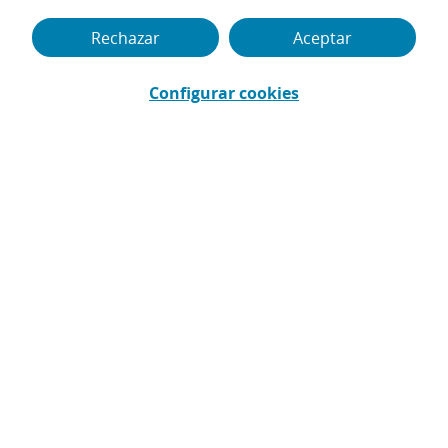
Rechazar
Aceptar
El verano es un momento perfecto para
disfrutar y
las tarjetas bancarias nos ayudan
mucho en esa labor
. Son comodísimas para
Configurar cookies
viajar y disfrutar en destino, ya que te permiten
disponer fácilmente de tus fondos como si
estuvieras en casa.
¿Sabías que puedes aumentar la seguridad de
tus tarjetas bancarias y protegerlas frente a
usos fraudulentos? ¿Y que si pierdes o te roban
una estando de viaje puedes pedir otra para
sustituirla?
Controla el uso de tu tarjeta
Esta es una función de las tarjetas bancarias