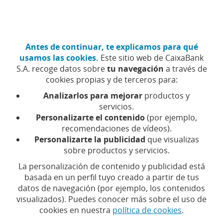
Ir
Particulares
Hazte cliente
al
contenido
central
CaixaBank (Ir a Inicio)
Antes de continuar, te explicamos para qué
Menú
Acceso
usamos las cookies.
Este sitio web de CaixaBank
S.A. recoge datos sobre
tu navegación
a través de
Eleva
cookies propias y de terceros para:
la
Analizarlos para mejorar
productos y
seguridad
servicios.
de
Personalizarte el contenido
(por ejemplo,
tus
Eleva la seguridad de
recomendaciones de vídeos).
tarjetas
Personalizarte la publicidad
que visualizas
bancarias
tus tarjetas
sobre productos y servicios.
con
estos
La personalización de contenido y publicidad está
bancarias con estos
consejos
basada en un perfil tuyo creado a partir de tus
datos de navegación (por ejemplo, los contenidos
consejos
visualizados). Puedes conocer más sobre el uso de
cookies en nuestra
política de cookies
.