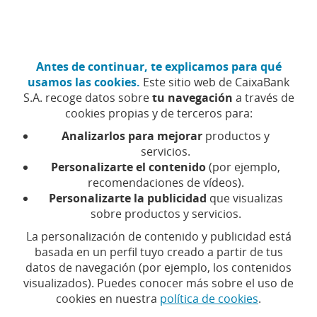
Ir
Particulares
Hazte cliente
al
contenido
central
CaixaBank (Ir a Inicio)
Antes de continuar, te explicamos para qué
Menú
Acceso
usamos las cookies.
Este sitio web de CaixaBank
S.A. recoge datos sobre
tu navegación
a través de
Hogar
cookies propias y de terceros para:
Analizarlos para mejorar
productos y
servicios.
Personalizarte el contenido
(por ejemplo,
recomendaciones de vídeos).
Productos
Personalizarte la publicidad
que visualizas
sobre productos y servicios.
para
La personalización de contenido y publicidad está
Productos para el hogar
basada en un perfil tuyo creado a partir de tus
el
Redescubre el confort de tu casa
datos de navegación (por ejemplo, los contenidos
visualizados). Puedes conocer más sobre el uso de
hogar
cookies en nuestra
política de cookies
.
Más información