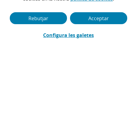
Negocis
Rebutjar
Acceptar
Descobreix els avantatges del fraccionament en el teu
negoci
Configura les galetes
Coneix els avantatges de la targeta
de crèdit MyCard Negocis
Gaudeix de beneficis exclusius per al teu
negoci juntament amb els avantatges de
MyCard*. Sol·licita-la a través del teu gestor.
Contacta amb el teu gestor