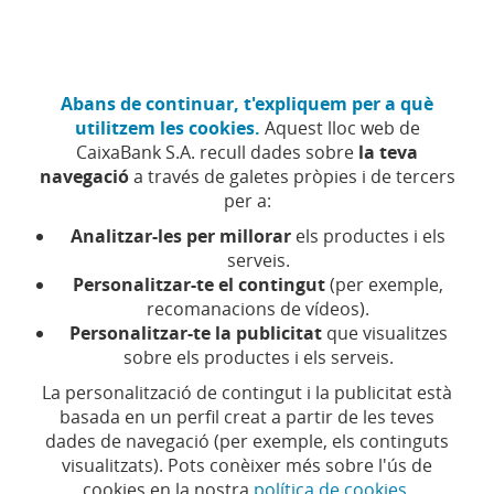
Anar
Empreses
Fes-te client
al
contingut
central
CaixaBank Negocis (Anar a inici)
Abans de continuar, t'expliquem per a què
Accés
utilitzem les cookies.
Aquest lloc web de
CaixaBank S.A. recull dades sobre
la teva
Targeta MyCard Negocis
navegació
a través de galetes pròpies i de tercers
per a:
Analitzar-les per millorar
els productes i els
serveis.
Personalitzar-te el contingut
(per exemple,
recomanacions de vídeos).
Personalitzar-te la publicitat
que visualitzes
Gestiona el dia a dia
sobre els productes i els serveis.
La personalització de contingut i la publicitat està
del teu negoci amb la
basada en un perfil creat a partir de les teves
dades de navegació (per exemple, els continguts
targeta MyCard
visualitzats). Pots conèixer més sobre l'ús de
cookies en la nostra
política de cookies
.