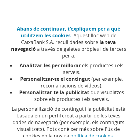
Anar
Empreses
Fes-te client
al
contingut
central
CaixaBank Negocis (Anar a inici)
Abans de continuar, t'expliquem per a què
Accés
utilitzem les cookies.
Aquest lloc web de
CaixaBank S.A. recull dades sobre
la teva
Addon Payments
navegació
a través de galetes pròpies i de tercers
per a:
PASSAREL·LA DE PAGAMENT ADDON
Analitzar-les per millorar
els productes i els
PAYMENTS
serveis.
La passarel·la de
Personalitzar-te el contingut
(per exemple,
pagaments segura i
recomanacions de vídeos).
personalitzada per vendre
Personalitzar-te la publicitat
que visualitzes
online
sobre els productes i els serveis.
La personalització de contingut i la publicitat està
Accepta els pagaments de forma segura i
basada en un perfil creat a partir de les teves
sense friccions.
dades de navegació (per exemple, els continguts
visualitzats). Pots conèixer més sobre l'ús de
Sol·licitar informació
cookies en la nostra
política de cookies
.