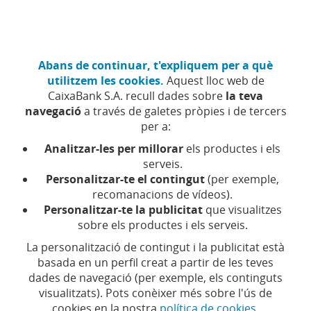
Anar
Empreses
Fes-te client
al
contingut
central
CaixaBank Negocis (Anar a inici)
Abans de continuar, t'expliquem per a què
Accés
utilitzem les cookies.
Aquest lloc web de
CaixaBank S.A. recull dades sobre
la teva
Demanar cita
navegació
a través de galetes pròpies i de tercers
per a:
Analitzar-les per millorar
els productes i els
serveis.
Personalitzar-te el contingut
(per exemple,
recomanacions de vídeos).
Personalitzar-te la publicitat
que visualitzes
Estalvia temps en les
sobre els productes i els serveis.
La personalització de contingut i la publicitat està
teves gestions.
basada en un perfil creat a partir de les teves
dades de navegació (per exemple, els continguts
Demana cita
visualitzats). Pots conèixer més sobre l'ús de
cookies en la nostra
política de cookies
.