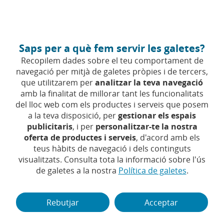
Anar
Empreses
Fes-te client
al
contingut
central
Empreses (anar a Inici)
Saps per a què fem servir les galetes?
Accés
Recopilem dades sobre el teu comportament de
navegació per mitjà de galetes pròpies i de tercers,
Comerç
que utilitzarem per
analitzar la teva navegació
exterior
amb la finalitat de millorar tant les funcionalitats
del lloc web com els productes i serveis que posem
a la teva disposició, per
gestionar els espais
T'acompanyem
publicitaris
, i per
personalitzar-te la nostra
Comerç exterior
en
T'acompanyem en el teu procés
oferta de productes i serveis
, d'acord amb els
teus hàbits de navegació i dels continguts
el
d'internacionalització
visualitzats. Consulta tota la informació sobre l'ús
teu
de galetes a la nostra
Política de galetes
.
procés
secció
Salt a aquesta secció
Salt a aquesta secció
nançament
Divises
Cobraments i 
d'internacionalització
Rebutjar
Acceptar
Moure
Mo
llistat
lli