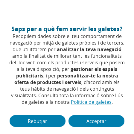
Anar
Empreses
Fes-te client
al
contingut
central
Empreses (anar a Inici)
Saps per a què fem servir les galetes?
Accés
Recopilem dades sobre el teu comportament de
navegació per mitjà de galetes pròpies i de tercers,
Banca
que utilitzarem per
analitzar la teva navegació
Digital
amb la finalitat de millorar tant les funcionalitats
del lloc web com els productes i serveis que posem
a la teva disposició, per
gestionar els espais
Descobreix
publicitaris
, i per
personalitzar-te la nostra
Banca Digital
oferta de productes i serveis
, d'acord amb els
tot
teus hàbits de navegació i dels continguts
Descobreix tot el que pots
visualitzats. Consulta tota la informació sobre l'ús
el
de galetes a la nostra
Política de galetes
.
fer amb CaixaBankNow
que
Rebutjar
Acceptar
pots
Per saber-ne més