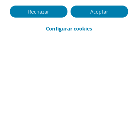
ilusión en dejar un legado que vaya más allá de
Rechazar
Aceptar
una carrera en el baloncesto de élite llena de
éxitos deportivos. Descúbrelo.
Configurar cookies
Puedes acceder al contenido de vídeo cambi