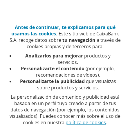
Ir
Particulares
Hazte cliente
al
contenido
central
CaixaBank (Ir a Inicio)
Antes de continuar, te explicamos para qué
Menú
Acceso
usamos las cookies.
Este sitio web de CaixaBank
S.A. recoge datos sobre
tu navegación
a través de
Marc Gasol: Construir algo que perdure
cookies propias y de terceros para:
Analizarlos para mejorar
productos y
servicios.
Personalizarte el contenido
(por ejemplo,
recomendaciones de vídeos).
Personalizarte la publicidad
que visualizas
sobre productos y servicios.
La personalización de contenido y publicidad está
basada en un perfil tuyo creado a partir de tus
Marc Gasol: Construir algo
datos de navegación (por ejemplo, los contenidos
visualizados). Puedes conocer más sobre el uso de
que perdure
cookies en nuestra
política de cookies
.
Marc Gasol está invirtiendo todo su esfuerzo e