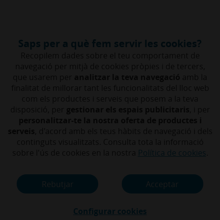
Anar
Empreses
Fes-te client
al
contingut
central
Empreses (anar a Inici)
Saps per a què fem servir les cookies?
Accés
Recopilem dades sobre el teu comportament de
navegació per mitjà de cookies pròpies i de tercers,
Descobreix Confirming
que usarem per
analitzar la teva navegació
amb la
finalitat de millorar tant les funcionalitats del lloc web
com els productes i serveis que posem a la teva
disposició, per
gestionar els espais publicitaris
, i per
personalitzar-te la nostra oferta de productes i
serveis
, d'acord amb els teus hàbits de navegació i dels
continguts visualitzats. Consulta tota la informació
sobre l'ús de cookies en la nostra
Política de cookies
.
Beneficia't de tots els
Rebutjar
Acceptar
avantatges de
Configurar cookies