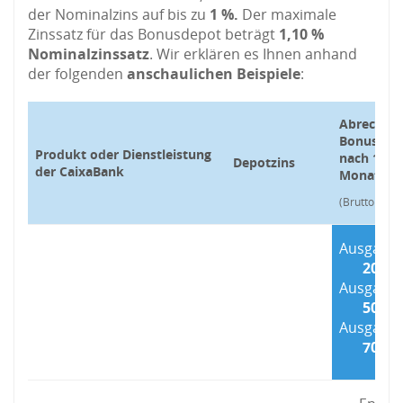
der Nominalzins auf bis zu
1 %.
Der maximale
Zinssatz für das Bonusdepot beträgt
1,10 %
Nominalzinssatz
. Wir erklären es Ihnen anhand
der folgenden
anschaulichen Beispiele
:
Abrechnu
Bonusdep
Produkt oder Dienstleistung
nach 12
Depotzins
der CaixaBank
Monaten
(Bruttobetra
Ausgangs
20.00
Ausgangs
50.00
Ausgangs
70.00