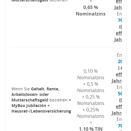
=
effekt
0,65 %
Jahresz
Nominalzins
Endsa
70.42
(
0,60
effekt
Jahresz
Endsa
20.22
(-
0,16
0,10 %
effekt
Nominalzins
Jahreszi
+ 0,5 %
Endsa
Wenn Sie
Gehalt, Rente,
Nominalzins
50.55
Arbeitslosen- oder
+ 0,25 %
(
0,60
Mutterschaftsgeld
beziehen
+
Nominalzins
MyBox Jubilación +
effekt
+ 0,25%
Hausrat-/Lebensversicherung
Jahreszi
Nominalzins
Endsa
=
70.77
1,10 % TIN