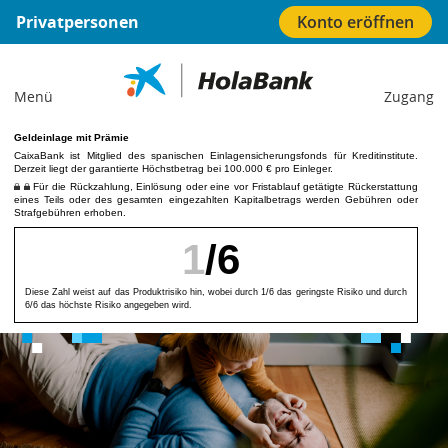
Ir
Privatpersonen
Konto eröffnen
al
contenido
central
HolaBank (Nach Hause gehen)
Menü
Zugang
Geldeinlage mit Prämie
CaixaBank ist Mitglied des spanischen Einlagensicherungsfonds für Kreditinstitute.
Derzeit liegt der garantierte Höchstbetrag bei 100.000 € pro Einleger.
Für die Rückzahlung, Einlösung oder eine vor Fristablauf getätigte Rückerstattung
eines Teils oder des gesamten eingezahlten Kapitalbetrags werden Gebühren oder
Strafgebühren erhoben.
1
/6
Diese Zahl weist auf das Produktrisiko hin, wobei durch 1/6 das geringste Risiko und durch
6/6 das höchste Risiko angegeben wird.
Ersparnis