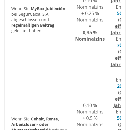
0,10 %
Jahreszi
Nominalzins
Endsa
Wenn Sie
MyBox Jubilación
+ 0,25 %
50.17
bei SegurCaixa, S.A.
Nominalzins
(
0,08
abgeschlossen und
regelmäßigen Beitrag
=
effekt
geleistet haben
0,35 %
Jahreszi
Nominalzins
Endsa
70.24
(
0,16
effekt
Jahreszi
Endsa
20.12
(
0,60
effekt
0,10 %
Jahresz
Nominalzins
Endsa
+ 0,5 %
50.30
Wenn Sie
Gehalt, Rente,
Nominalzins
(
0,60
Arbeitslosen- oder
Mutterschaftsgeld
beziehen