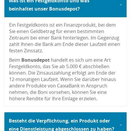
Was ist ein Festgeldkonto und was
beinhaltet unser Bonusdepot?
Ein Festgeldkonto ist ein Finanzprodukt, bei dem
Sie einen Geldbetrag für einen bestimmten
Zeitraum bei einer Bank hinterlegen. Im Gegenzug
zahlt Ihnen die Bank am Ende dieser Laufzeit einen
festen Zinssatz.
Beim
Bonusdepot
handelt es sich um eine Art
Festgeldkonto, das Sie ab 5.000 € abschließen
können. Die Zinsauszahlung erfolgt am Ende der
12-monatigen Laufzeit. Wenn Sie darüber hinaus
andere Produkte von CaixaBank in Anspruch
nehmen, die Boni vorsehen, können Sie eine
höhere Rendite für Ihre Einlage erzielen.
Besteht die Verpflichtung, ein Produkt oder
eine Dienstleistung abgeschlossen zu haben?