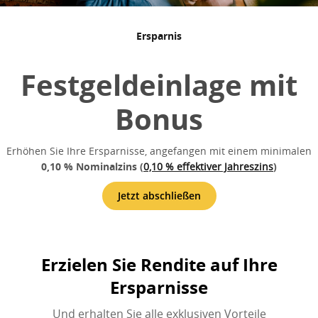
Festgeldeinlage
mit
Ersparnis
Bonus
Festgeldeinlage mit
Erhöhen Sie
Bonus
Ihre
Ersparnisse,
Erhöhen Sie Ihre Ersparnisse, angefangen mit einem minimalen
angefangen
0,10
% Nominalzins (
0,10 % effektiver Jahreszins
)
mit einem
minimalen
Jetzt abschließen
0,10
%
Nominalzins
(
0,10 %
effektiver
Erzielen Sie Rendite auf Ihre
Jahreszins
)
Ersparnisse
Jetzt abschließen
Und erhalten Sie alle exklusiven Vorteile