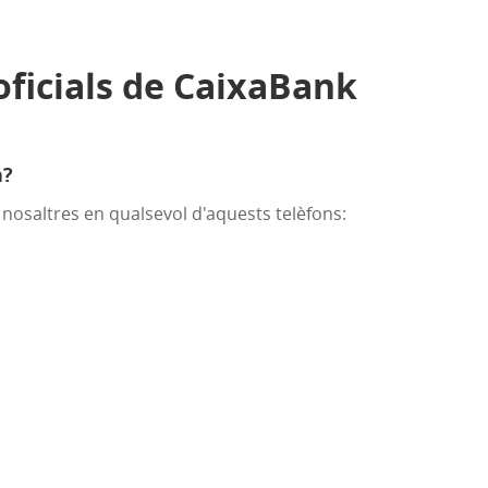
oficials de CaixaBank
a?
nosaltres en qualsevol d'aquests telèfons: