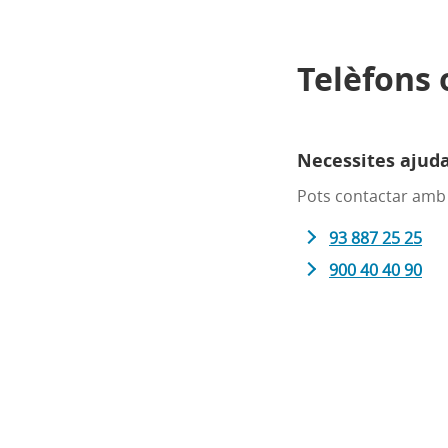
Telèfons 
Necessites ajud
Pots contactar amb 
93 887 25 25
900 40 40 90