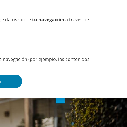
ES
oge datos sobre
tu navegación
a través de
tificador
Contraseña
s olvidado tus claves de acceso?
Teclado virtual
Buscar
larmas
Más
de navegación (por ejemplo, los contenidos
Deporte y ocio
r