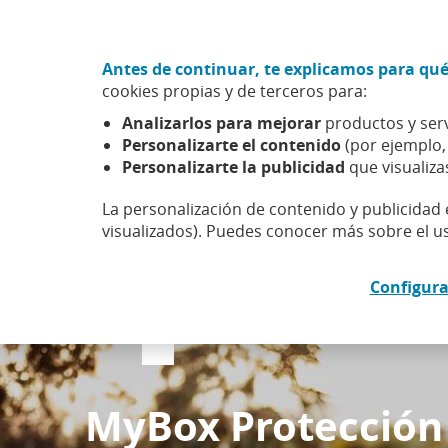
Ir
Particulares
Empresas
al
contenido
central
Antes de continuar, te explicamos para qué
CaixaBank (Ir a Inicio)
cookies propias y de terceros para:
Analizarlos para mejorar
productos y serv
Personalizarte el contenido
(por ejemplo,
Personalizarte la publicidad
que visualiza
Cuentas y tarjetas
Préstamos e 
La personalización de contenido y publicidad 
Facilitea
MyBox Protección Senior
visualizados). Puedes conocer más sobre el u
Telefonía
Electrónica
Protecc
Configura
MyBox Protección Senior
Disfruta de protección las 24
h del día, dentro y fuera de
casa con estas ventajas
MyBox Protección
exclusivas para ti