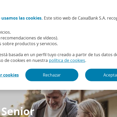
 usamos las cookies.
Este sitio web de CaixaBank S.A. rec
Iden
Hazte cliente
icios.
¿Ha
 recomendaciones de vídeos).
s sobre productos y servicios.
hipotecas
Ahorro e inversión
Seguros y a
está basada en un perfil tuyo creado a partir de tus datos 
so de cookies en nuestra
política de cookies
.
ión
Movilidad
Hogar
Oportunidades
r cookies
Rechazar
Acepta
 Senior